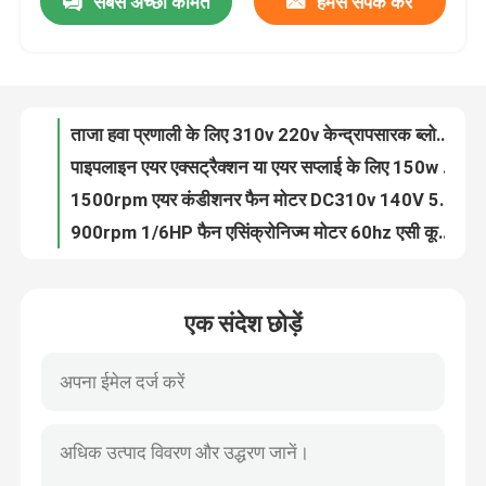
सबसे अच्छी कीमत
हमसे संपर्क करें
ताजा हवा प्रणाली के लिए 310v 220v केन्द्रापसारक ब्लोअर फैन BLDC फॉरवर्ड कर्व्ड ब्लोअर अल्ट्रा थिन
पाइपलाइन एयर एक्सट्रैक्शन या एयर सप्लाई के लिए 150w एसी फॉरवर्ड सेंट्रीफ्यूगल फैन 450m3 / H सिंगल इनलेट
हमारे बारे में
1500rpm एयर कंडीशनर फैन मोटर DC310v 140V 50w एसी निकास पंखा मोटर राल प्लास्टिक पैक
900rpm 1/6HP फैन एसिंक्रोनिज्म मोटर 60hz एसी कूलर मोटर सिंगल फेज कैपेसिटर रन
कारखाना भ्रमण
सोडा कॉफी मशीन के लिए 220v 115v 1 फेज इंडक्शन मोटर कार्बोनेट मोटर
400w सेंट्रल एसी यूनिट फैन मोटर 800-1300rpm हाई पावर YDK140 एल्युमिनियम शेल
गुणवत्ता नियंत्रण
380V/120V फार्म ड्यूटी इलेक्ट्रिक मोटर 50/60HZ 0.5HP नेमा 56 फ्रेम
इंडोर फैन ब्लोअर के लिए 115V 60HZ सिंगल फेज ब्लोअर मोटर 1/10 HP
कृषि के लिए 0.5hp 3 चरण औद्योगिक मोटर 380V 50/60HZ 56 फ़्रेम 715RPM
संपर्क करें
EC 1790 Rpm सेंट्रीफ्यूगल ब्लोअर फैन 150w सिंगल इनलेट सेंट्रीफ्यूगल फैन रेंज हूड में उपयोग
एक संदेश छोड़ें
वेंटिलेशन फ्रेश एयर सिस्टम के लिए BLDC डबल इनलेट सेंट्रीफ्यूगल फैन 1000m3 / H 150w ब्लोअर
एसी बीएलडीसी मोटर
NEMA 1hp फार्म ड्यूटी मोटर सिंगल थ्री फेज इंडस्ट्रियल एग्जॉस्ट फैन मोटर 800-1600rpm
टेनिस सॉफ्टबॉल बॉल मशीनों के लिए 220v 115v सिंगल फेज एसी इंडक्शन मोटर 60hz
एसी फैन मोटर
300-500W सबमर्सिबल मोटर सिंगल फेज इलेक्ट्रिक 1hp 3000rpm परिसंचारी पंपों के लिए
स्पा और बाथटब पंपों के लिए 300-700W इलेक्ट्रिक वॉटर पंप मोटर सिंगल फेज 3000rpm
सिंगल फेज एसी इंडक्शन मोटर