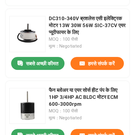
DC310-340V ब्रशलेस एसी इलेक्ट्रिक
मोटर 13W 30W 56W SIC-37CV एयर
प्यूरीफायर के लिए
MOQ：100 पीसी
मूल्य：Negotiated
सबसे अच्छी कीमत
हमसे संपर्क करें
फैन ब्लोअर या एयर सोर्स हीट पंप के लिए
घर
1HP 3/4HP AC BLDC मोटर ECM
600-3000rpm
MOQ：100 पीसी
उत्पादों
मूल्य：Negotiated
वीडियो