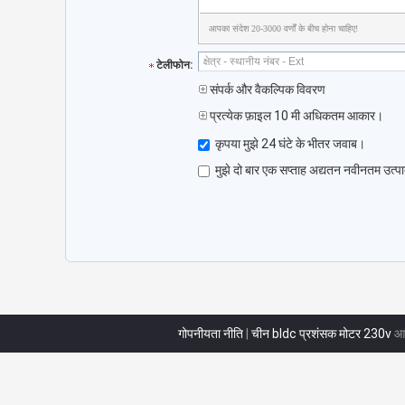
आपका संदेश 20-3000 वर्णों के बीच होना चाहिए!
टेलीफोन:
संपर्क और वैकल्पिक विवरण
प्रत्येक फ़ाइल 10 मी अधिकतम आकार।
कृपया मुझे 24 घंटे के भीतर जवाब।
मुझे दो बार एक सप्ताह अद्यतन नवीनतम उत्पा
गोपनीयता नीति
|
चीन bldc प्रशंसक मोटर 230v
आपू