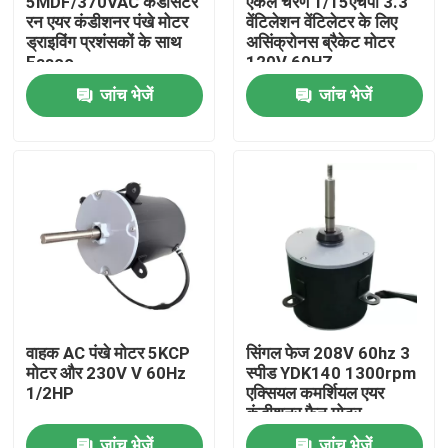
5MDF/370VAC कंडेसिटर
एकल चरण 1/15एचपी 3.3"
रन एयर कंडीशनर पंखे मोटर
वेंटिलेशन वेंटिलेटर के लिए
ड्राइविंग प्रशंसकों के साथ
असिंक्रोनस ब्रैकेट मोटर
हमारे बारे में
Fasco
120V 60HZ
जांच भेजें
जांच भेजें
कारखाना भ्रमण
गुणवत्ता नियंत्रण
संपर्क करें
एसी बीएलडीसी मोटर
वाहक AC पंखे मोटर 5KCP
सिंगल फेज 208V 60hz 3
मोटर और 230V V 60Hz
स्पीड YDK140 1300rpm
एसी फैन मोटर
1/2HP
एक्सियल कमर्शियल एयर
कंडीशनर फैन मोटर
सिंगल फेज एसी इंडक्शन मोटर
जांच भेजें
जांच भेजें