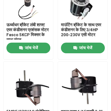
ऊर्ध्वाधर ब्रैकेट लंबी शाफ्ट
माउंटिंग ब्रैकेट के साथ एयर
एयर कंडीशनर प्रशंसक मोटर
कंडीशनर के लिए 3/4HP
Fasco 5KCP मिक्सर के
200-230V एसी मोटर
साथ संगत
जांच भेजें
जांच भेजें
घर
उत्पादों
वीडियो