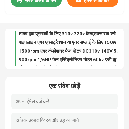
सबसे अच्छी कीमत
हमसे संपर्क करें
ताजा हवा प्रणाली के लिए 310v 220v केन्द्रापसारक ब्लोअर फैन BLDC फॉरवर्ड कर्व्ड ब्लोअर अल्ट्रा थिन
पाइपलाइन एयर एक्सट्रैक्शन या एयर सप्लाई के लिए 150w एसी फॉरवर्ड सेंट्रीफ्यूगल फैन 450m3 / H सिंगल इनलेट
हमारे बारे में
1500rpm एयर कंडीशनर फैन मोटर DC310v 140V 50w एसी निकास पंखा मोटर राल प्लास्टिक पैक
900rpm 1/6HP फैन एसिंक्रोनिज्म मोटर 60hz एसी कूलर मोटर सिंगल फेज कैपेसिटर रन
कारखाना भ्रमण
सोडा कॉफी मशीन के लिए 220v 115v 1 फेज इंडक्शन मोटर कार्बोनेट मोटर
400w सेंट्रल एसी यूनिट फैन मोटर 800-1300rpm हाई पावर YDK140 एल्युमिनियम शेल
गुणवत्ता नियंत्रण
380V/120V फार्म ड्यूटी इलेक्ट्रिक मोटर 50/60HZ 0.5HP नेमा 56 फ्रेम
इंडोर फैन ब्लोअर के लिए 115V 60HZ सिंगल फेज ब्लोअर मोटर 1/10 HP
कृषि के लिए 0.5hp 3 चरण औद्योगिक मोटर 380V 50/60HZ 56 फ़्रेम 715RPM
संपर्क करें
EC 1790 Rpm सेंट्रीफ्यूगल ब्लोअर फैन 150w सिंगल इनलेट सेंट्रीफ्यूगल फैन रेंज हूड में उपयोग
एक संदेश छोड़ें
वेंटिलेशन फ्रेश एयर सिस्टम के लिए BLDC डबल इनलेट सेंट्रीफ्यूगल फैन 1000m3 / H 150w ब्लोअर
एसी बीएलडीसी मोटर
NEMA 1hp फार्म ड्यूटी मोटर सिंगल थ्री फेज इंडस्ट्रियल एग्जॉस्ट फैन मोटर 800-1600rpm
टेनिस सॉफ्टबॉल बॉल मशीनों के लिए 220v 115v सिंगल फेज एसी इंडक्शन मोटर 60hz
एसी फैन मोटर
300-500W सबमर्सिबल मोटर सिंगल फेज इलेक्ट्रिक 1hp 3000rpm परिसंचारी पंपों के लिए
स्पा और बाथटब पंपों के लिए 300-700W इलेक्ट्रिक वॉटर पंप मोटर सिंगल फेज 3000rpm
सिंगल फेज एसी इंडक्शन मोटर