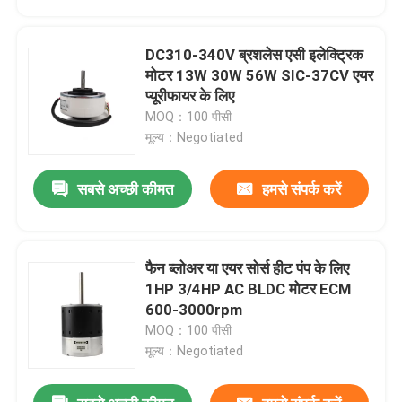
DC310-340V ब्रशलेस एसी इलेक्ट्रिक
मोटर 13W 30W 56W SIC-37CV एयर
प्यूरीफायर के लिए
MOQ：100 पीसी
मूल्य：Negotiated
सबसे अच्छी कीमत
हमसे संपर्क करें
फैन ब्लोअर या एयर सोर्स हीट पंप के लिए
घर
1HP 3/4HP AC BLDC मोटर ECM
600-3000rpm
MOQ：100 पीसी
उत्पादों
मूल्य：Negotiated
वीडियो